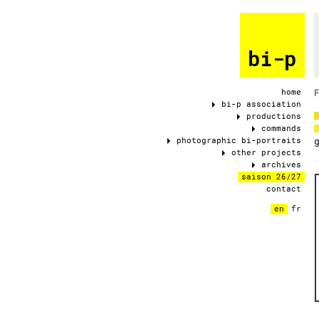
bi-p
home
P
bi-p association
productions
commands
photographic bi-portraits
other projects
archives
saison 26/27
contact
en
fr