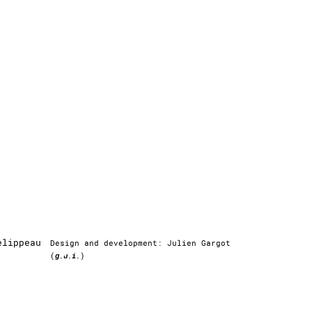
elippeau
Design and development: Julien Gargot
(
g.u.i.
)