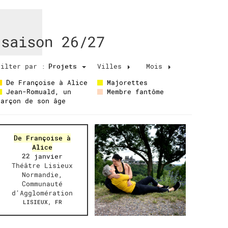
saison 26/27
Filter par :
Projets
Villes
Mois
rojets
De Françoise à Alice
Majorettes
Jean-Romuald, un
Membre fantôme
garçon de son âge
upcoming
De Françoise à
Alice
22 janvier
Théâtre Lisieux
Normandie,
Communauté
d'Agglomération
LISIEUX, FR