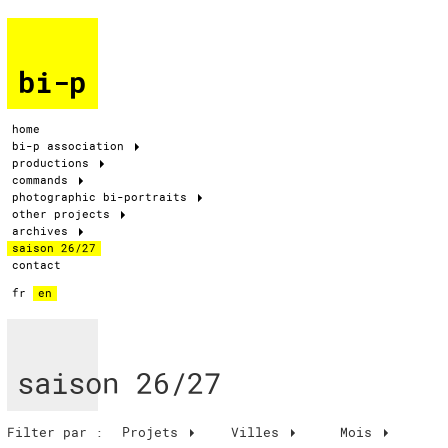
bi-p
home
bi-p association
productions
commands
photographic bi-portraits
other projects
archives
saison 26/27
contact
fr
en
saison 26/27
Filter par :
Projets
Villes
Mois
Mois