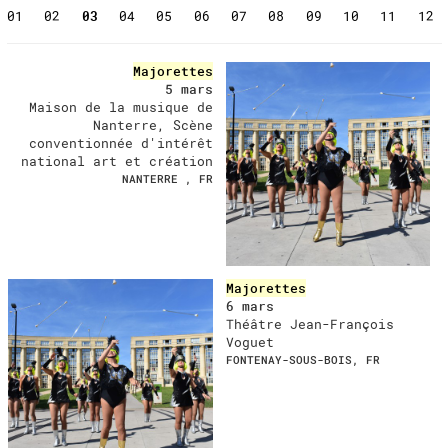
01
02
03
04
05
06
07
08
09
10
11
12
upcoming
Majorettes
5 mars
Maison de la musique de
Nanterre, Scène
conventionnée d'intérêt
national art et création
NANTERRE , FR
Majorettes
6 mars
Théâtre Jean-François
Voguet
FONTENAY-SOUS-BOIS, FR