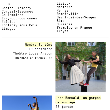
Lisieux
FR
Nanterre
Château-Thierry
Rennes
Corbeil-Essonnes
Romainville
Coulommiers
Saint-Dié-des-Vosges
Evry-Courcouronnes
Sète
Falaise
Suresnes
Fontenay-sous-Bois
Tremblay-en-France
Limoges
Troyes
upcoming
Membre fantôme
19 septembre
Théâtre Louis Aragon
TREMBLAY-EN-FRANCE, FR
Jean-Romuald, un garçon
de son âge
30 janvier