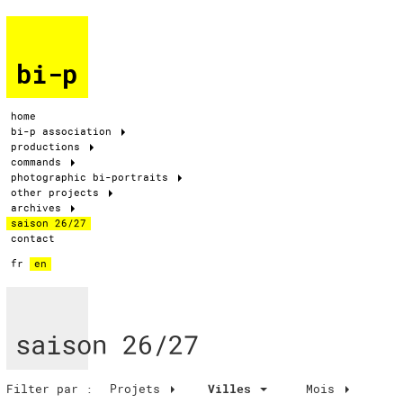
bi-p
home
bi-p association
productions
commands
photographic bi-portraits
other projects
archives
saison 26/27
contact
fr
en
saison 26/27
Filter par :
Projets
Villes
Mois
Villes