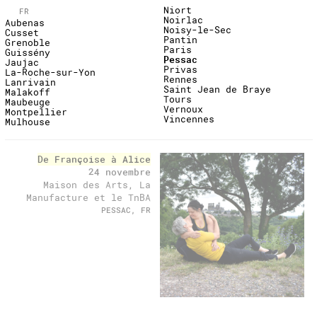
Niort
FR
Noirlac
Aubenas
Noisy-le-Sec
Cusset
Pantin
Grenoble
Paris
Guissény
Pessac
Jaujac
Privas
La-Roche-sur-Yon
Rennes
Lanrivain
Saint Jean de Braye
Malakoff
Tours
Maubeuge
Vernoux
Montpellier
Vincennes
Mulhouse
past
De Françoise à Alice
24 novembre
Maison des Arts, La
Manufacture et le TnBA
PESSAC, FR