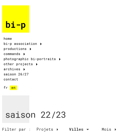
bi-p
home
bi-p association
productions
commands
photographic bi-portraits
other projects
archives
saison 26/27
contact
fr
en
saison 22/23
Filter par :
Projets
Villes
Mois
Villes