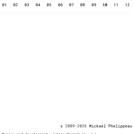
01
02
03
04
05
06
07
08
09
10
11
12
© 2009-2026
Mickaël Phelippeau