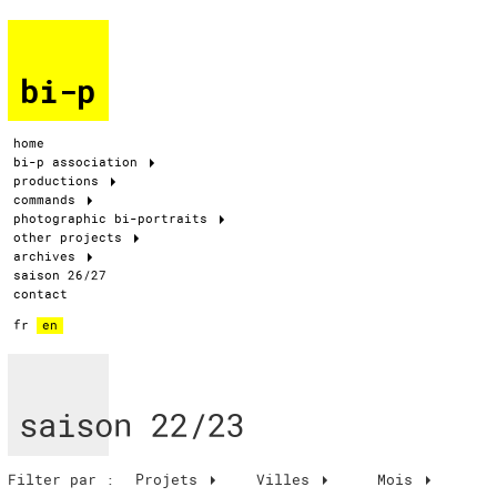
bi-p
home
bi-p association
productions
commands
photographic bi-portraits
other projects
archives
saison 26/27
contact
fr
en
saison 22/23
Filter par :
Projets
Villes
Mois
Mois