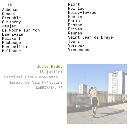
Niort
FR
Noirlac
Aubenas
Noisy-le-Sec
Cusset
Pantin
Grenoble
Paris
Guissény
Pessac
Jaujac
Privas
La-Roche-sur-Yon
Rennes
Lanrivain
Saint Jean de Braye
Malakoff
Tours
Maubeuge
Vernoux
Montpellier
Vincennes
Mulhouse
past
Juste Heddy
16 juillet
Festival Lieux mouvants -
Hameau de Saint-Antoine
LANRIVAIN, FR