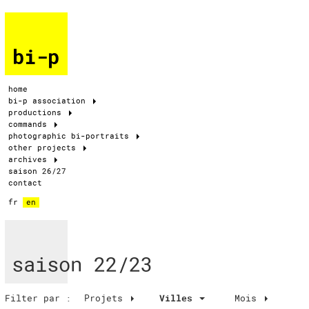
bi-p
home
bi-p association
productions
commands
photographic bi-portraits
other projects
archives
saison 26/27
contact
fr
en
saison 22/23
Filter par :
Projets
Villes
Mois
Villes