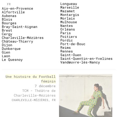
Longueau
FR
Marseille
Aix-en-Provence
Mazamet
Alfortville
Montargis
Aubenas
Morlaix
Blois
Mulhouse
Bourges
Nantes
Bray-Saint-Aignan
Orléans
Brest
Paris
Cergy
Poitiers
Charleville-Mézières
Pordic
Château-Thierry
Port-de-Bouc
Dijon
Reims
Dunkerque
Rennes
Gien
Saint-Ouen
Laon
Saint-Quentin-en-Yvelines
Le Quesnoy
Vandœuvre-lès-Nancy
past
Une histoire du Football
féminin
7 décembre
TCM - Théâtre de
Charleville-Mézières
CHARLEVILLE-MÉZIÈRES, FR