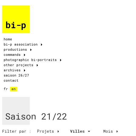
bi-p
home
bi-p association
productions
commands
photographic bi-portraits
other projects
archives
saison 26/27
contact
fr
en
Saison 21/22
Filter par :
Projets
Villes
Mois
Villes