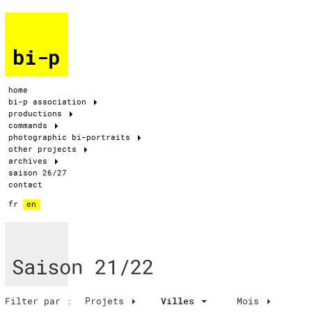
bi-p
home
bi-p association
productions
commands
photographic bi-portraits
other projects
archives
saison 26/27
contact
fr
en
Saison 21/22
Filter par :
Projets
Villes
Mois
Villes