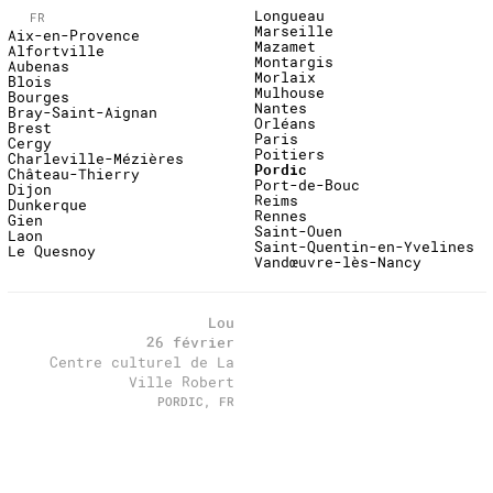
Longueau
FR
Marseille
Aix-en-Provence
Mazamet
Alfortville
Montargis
Aubenas
Morlaix
Blois
Mulhouse
Bourges
Nantes
Bray-Saint-Aignan
Orléans
Brest
Paris
Cergy
Poitiers
Charleville-Mézières
Pordic
Château-Thierry
Port-de-Bouc
Dijon
Reims
Dunkerque
Rennes
Gien
Saint-Ouen
Laon
Saint-Quentin-en-Yvelines
Le Quesnoy
Vandœuvre-lès-Nancy
past
Lou
26 février
Centre culturel de La
Ville Robert
PORDIC, FR