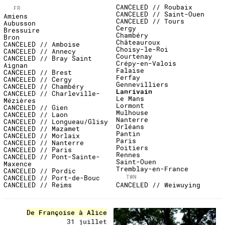
CANCELED // Roubaix
FR
CANCELED // Saint-Ouen
Amiens
CANCELED // Tours
Aubusson
Cergy
Bressuire
Chambéry
Bron
Châteauroux
CANCELED // Amboise
Choisy-le-Roi
CANCELED // Annecy
Courtenay
CANCELED // Bray Saint
Crépy-en-Valois
Aignan
Falaise
CANCELED // Brest
Ferfay
CANCELED // Cergy
Gennevilliers
CANCELED // Chambéry
Lanrivain
CANCELED // Charleville-
Le Mans
Mézières
Lormont
CANCELED // Gien
Mulhouse
CANCELED // Laon
Nanterre
CANCELED // Longueau/Glisy
Orléans
CANCELED // Mazamet
Pantin
CANCELED // Morlaix
Paris
CANCELED // Nanterre
Poitiers
CANCELED // Paris
Rennes
CANCELED // Pont-Sainte-
Saint-Ouen
Maxence
Tremblay-en-France
CANCELED // Pordic
TWN
CANCELED // Port-de-Bouc
CANCELED // Reims
CANCELED // Weiwuying
undefined
De Françoise à Alice
31 juillet