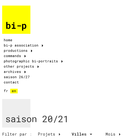
bi-p
home
bi-p association
productions
commands
photographic bi-portraits
other projects
archives
saison 26/27
contact
fr
en
saison 20/21
Filter par :
Projets
Villes
Mois
Villes