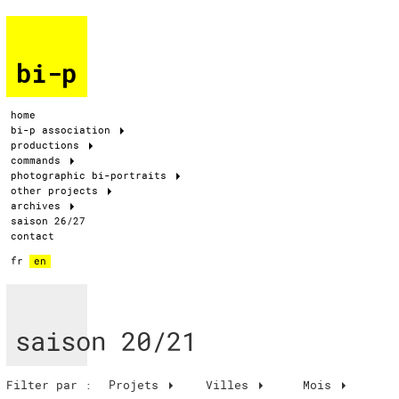
bi-p
home
bi-p association
productions
commands
photographic bi-portraits
other projects
archives
saison 26/27
contact
fr
en
saison 20/21
Filter par :
Projets
Villes
Mois
Mois