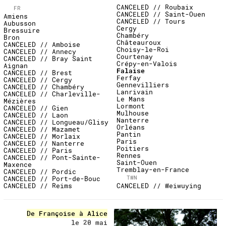
CANCELED // Roubaix
FR
CANCELED // Saint-Ouen
Amiens
CANCELED // Tours
Aubusson
Cergy
Bressuire
Chambéry
Bron
Châteauroux
CANCELED // Amboise
Choisy-le-Roi
CANCELED // Annecy
Courtenay
CANCELED // Bray Saint
Crépy-en-Valois
Aignan
Falaise
CANCELED // Brest
Ferfay
CANCELED // Cergy
Gennevilliers
CANCELED // Chambéry
Lanrivain
CANCELED // Charleville-
Le Mans
Mézières
Lormont
CANCELED // Gien
Mulhouse
CANCELED // Laon
Nanterre
CANCELED // Longueau/Glisy
Orléans
CANCELED // Mazamet
Pantin
CANCELED // Morlaix
Paris
CANCELED // Nanterre
Poitiers
CANCELED // Paris
Rennes
CANCELED // Pont-Sainte-
Saint-Ouen
Maxence
Tremblay-en-France
CANCELED // Pordic
TWN
CANCELED // Port-de-Bouc
CANCELED // Reims
CANCELED // Weiwuying
undefined
De Françoise à Alice
le 20 mai