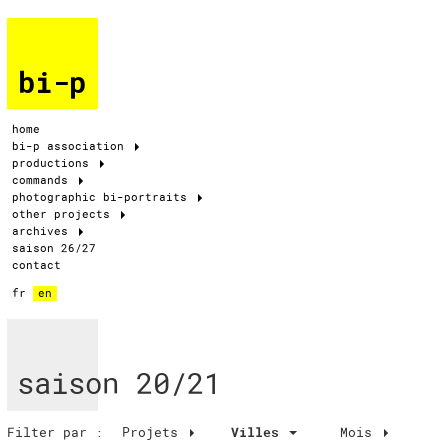
bi-p
home
bi-p association
productions
commands
photographic bi-portraits
other projects
archives
saison 26/27
contact
fr
en
saison 20/21
Filter par :
Projets
Villes
Mois
Villes