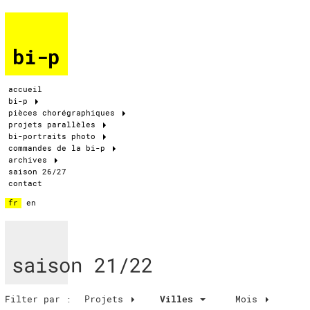
bi-p
accueil
bi-p
pièces chorégraphiques
projets parallèles
bi-portraits photo
commandes de la bi-p
archives
saison 26/27
contact
fr
en
saison 21/22
Filter par :
Projets
Villes
Mois
Villes