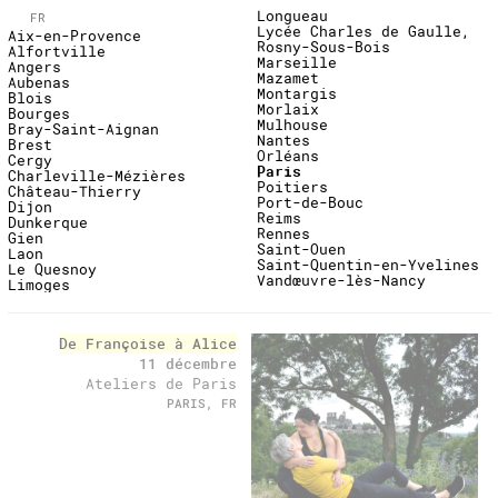
Longueau
FR
Lycée Charles de Gaulle,
Aix-en-Provence
Rosny-Sous-Bois
Alfortville
Marseille
Angers
Mazamet
Aubenas
Montargis
Blois
Morlaix
Bourges
Mulhouse
Bray-Saint-Aignan
Nantes
Brest
Orléans
Cergy
Paris
Charleville-Mézières
Poitiers
Château-Thierry
Port-de-Bouc
Dijon
Reims
Dunkerque
Rennes
Gien
Saint-Ouen
Laon
Saint-Quentin-en-Yvelines
Le Quesnoy
Vandœuvre-lès-Nancy
Limoges
past
De Françoise à Alice
11 décembre
Ateliers de Paris
PARIS, FR