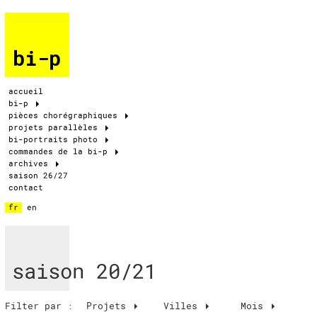
bi-p
accueil
bi-p
pièces chorégraphiques
projets parallèles
bi-portraits photo
commandes de la bi-p
archives
saison 26/27
contact
fr
en
saison 20/21
Filter par :
Projets
Villes
Mois
Mois